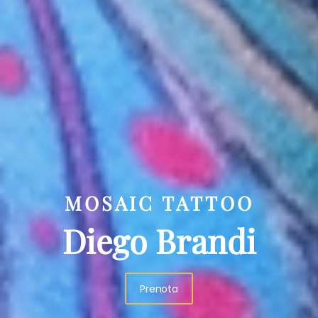
MOSAIC TATTOO
Diego Brandi
Prenota